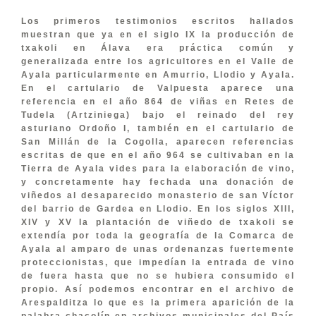
Los primeros testimonios escritos hallados
muestran que ya en el siglo IX la producción de
txakoli en Álava era práctica común y
generalizada entre los agricultores en el Valle de
Ayala particularmente en Amurrio, Llodio y Ayala.
En el cartulario de Valpuesta aparece una
referencia en el año 864 de viñas en Retes de
Tudela (Artziniega) bajo el reinado del rey
asturiano Ordoño I, también en el cartulario de
San Millán de la Cogolla, aparecen referencias
escritas de que en el año 964 se cultivaban en la
Tierra de Ayala vides para la elaboración de vino,
y concretamente hay fechada una donación de
viñedos al desaparecido monasterio de san Víctor
del barrio de Gardea en Llodio. En los siglos XIII,
XIV y XV la plantación de viñedo de txakoli se
extendía por toda la geografía de la Comarca de
Ayala al amparo de unas ordenanzas fuertemente
proteccionistas, que impedían la entrada de vino
de fuera hasta que no se hubiera consumido el
propio. Así podemos encontrar en el archivo de
Arespalditza lo que es la primera aparición de la
palabra chacolín en archivos municipales del País