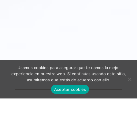
Usamos cookies para asegurar que te damos la mejor
experiencia en nuestra web. Si continúas usando este sitio,
asumiremos que estás de acuerdo con ello.
Aceptar cookies
CONSEJO REGULADOR
En junio de 1988 se creó la Asociación Alavesa
de Productores Artesanos de Txakoli- Arabako