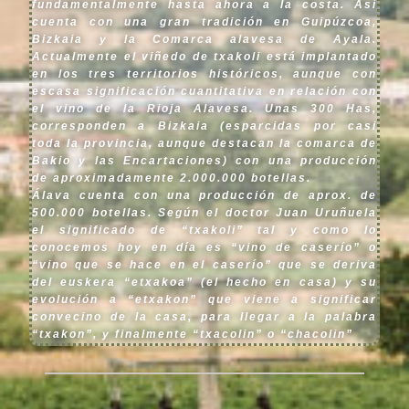
fundamentalmente hasta ahora a la costa. Así
cuenta con una gran tradición en Guipúzcoa,
Bizkaia y la Comarca alavesa de Ayala.
Actualmente el viñedo de txakoli está implantado
en los tres territorios históricos, aunque con
escasa significación cuantitativa en relación con
el vino de la Rioja Alavesa. Unas 300 Has,
corresponden a Bizkaia (esparcidas por casi
toda la provincia, aunque destacan la comarca de
Bakio y las Encartaciones) con una producción
de aproximadamente 2.000.000 botellas.
Álava cuenta con una producción de aprox. de
500.000 botellas. Según el doctor Juan Uruñuela
el significado de “txakoli” tal y como lo
conocemos hoy en día es “vino de caserío” o
“vino que se hace en el caserío” que se deriva
del euskera “etxakoa” (el hecho en casa) y su
evolución a “etxakon” que viene a significar
convecino de la casa, para llegar a la palabra
“txakon”, y finalmente “txacolin” o “chacolin”