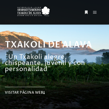
DENOMINACIÓN ORIGEN
TXAKOLI DE ALAVA
¨Un Txakoli alegre,
chispeante, juvenil y con
personalidad¨
VISITAR PÁGINA WEB