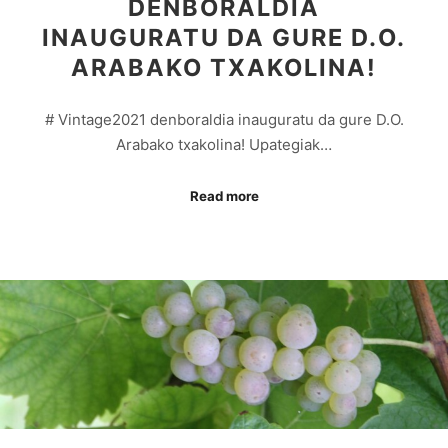
DENBORALDIA
INAUGURATU DA GURE D.O.
ARABAKO TXAKOLINA!
# Vintage2021 denboraldia inauguratu da gure D.O.
Arabako txakolina! Upategiak…
Read more