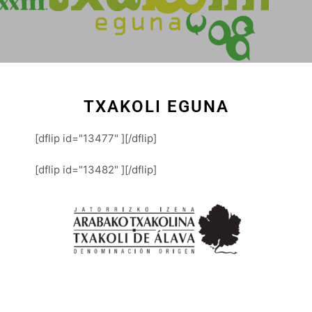
TXAKOLI EGUNA
[dflip id="13477" ][/dflip]
[dflip id="13482" ][/dflip]